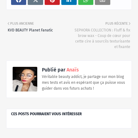
PLUS ANCIENNE
PLUS RÉCENTE
KVD BEAUTY Planet Fanatic
SEPHORA COLLECTION : Fluff & fix
brow wax - Coup de cœur pour
cette cire à sourcils texturisante
et fixante
Publié par
Anaïs
Véritable beauty addict, je partage sur mon blog
mes tests et avis en espérant que ça puisse vous
guider dans vos futurs achats !
CES POSTS POURRAIENT VOUS INTÉRESSER