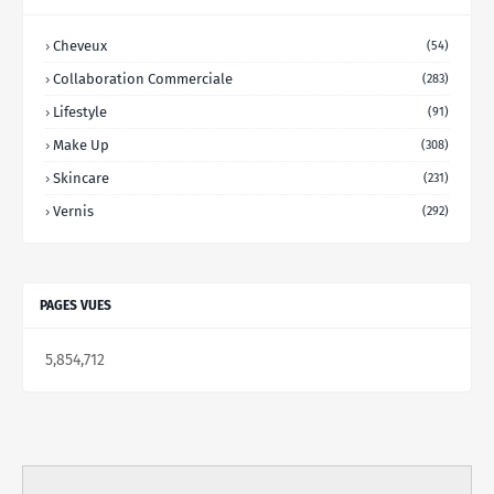
Cheveux
(54)
Collaboration Commerciale
(283)
Lifestyle
(91)
Make Up
(308)
Skincare
(231)
Vernis
(292)
PAGES VUES
5,854,712