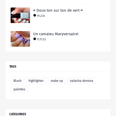
≡ Doux ton sur ton de vert ≡
19.2.14
Un camaïeu Maryversaire!
17.11.13
TAGS
Blush
highlighter
make up
natasha denona
palettes
CATEGORIES