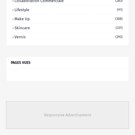
Collaboration Commerciale
(283)
Lifestyle
(91)
Make Up
(308)
Skincare
(231)
Vernis
(292)
PAGES VUES
Responsive Advertisement