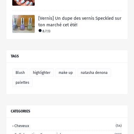
[Vernis] Un dupe des vernis Speckled sur
ton marché cet été!
8.7.13
TAGS
Blush
highlighter
make up
natasha denona
palettes
CATEGORIES
Cheveux
(54)