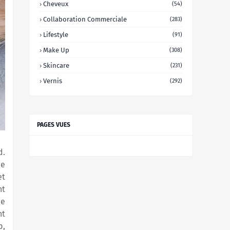
Cheveux
(54)
Collaboration Commerciale
(283)
Lifestyle
(91)
Make Up
(308)
Skincare
(231)
Vernis
(292)
PAGES VUES
d.
me
et
nt
ne
nt
p,