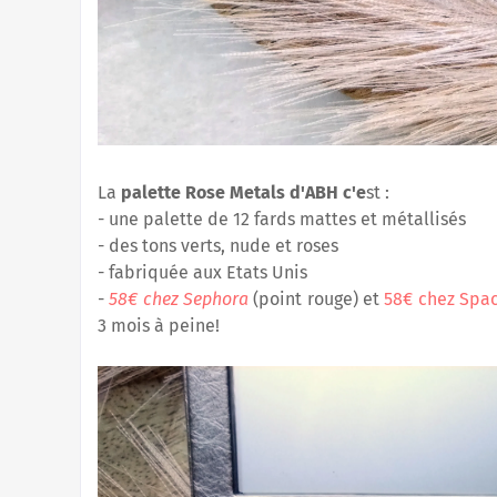
La
palette Rose Metals d'ABH
c'e
st :
- une palette de 12 fards mattes et métallisés
- des tons verts, nude et roses
- fabriquée aux Etats Unis
-
58€ chez Sephora
(point rouge) et
58€ chez Spa
3 mois à peine!