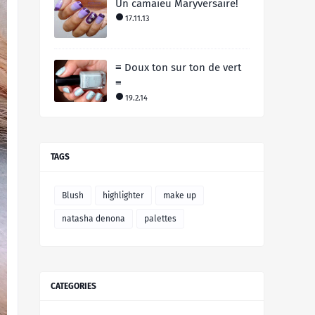
Un camaïeu Maryversaire!
17.11.13
≡ Doux ton sur ton de vert
≡
19.2.14
TAGS
Blush
highlighter
make up
natasha denona
palettes
CATEGORIES