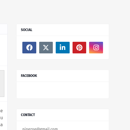
SOCIAL
FACEBOOK
te
CONTACT
du
la
pinezoe@gmail.com