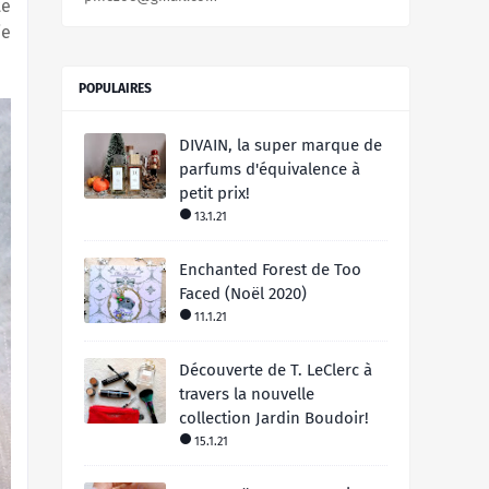
te
je
POPULAIRES
DIVAIN, la super marque de
parfums d'équivalence à
petit prix!
13.1.21
Enchanted Forest de Too
Faced (Noël 2020)
11.1.21
Découverte de T. LeClerc à
travers la nouvelle
collection Jardin Boudoir!
15.1.21