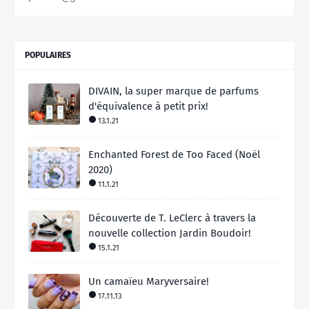
POPULAIRES
DIVAIN, la super marque de parfums
d'équivalence à petit prix!
13.1.21
Enchanted Forest de Too Faced (Noël
2020)
11.1.21
Découverte de T. LeClerc à travers la
nouvelle collection Jardin Boudoir!
15.1.21
Un camaïeu Maryversaire!
17.11.13