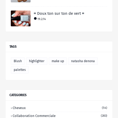
≡ Doux ton sur ton de vert ≡
19.2.14
TAGS
Blush
highlighter
make up
natasha denona
palettes
CATEGORIES
Cheveux
(54)
Collaboration Commerciale
(283)