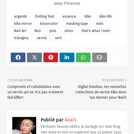
xxxo Pinezoe
argenté
Dotting Tool
essence
Kiko
kiko 616
kiko mirror
kleancolor
masking tape
mint
Nail Art
Noir
pois
silver
that's what i mint
triangles
vernis
vert
PLUS ANCIENNE
PLUS RÉCENTE
Compromis et cohabitation avec
Digital Emotion, les nouvelles
un vernis qui ne m'a pas vraiment
collections de vernis Kiko dans
fait kiffer!
ton Helmer pour Noël!
Publié par
Anaïs
Véritable beauty addict, je partage sur mon blog
mes tests et avis en espérant que ça puisse vous