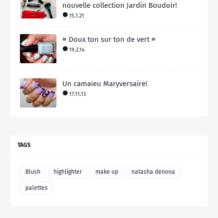
nouvelle collection Jardin Boudoir!
15.1.21
≡ Doux ton sur ton de vert ≡
19.2.14
Un camaïeu Maryversaire!
17.11.13
TAGS
Blush
highlighter
make up
natasha denona
palettes