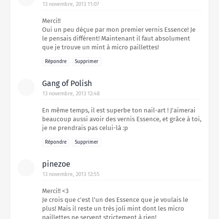
13 novembre, 2013 11:07
Merci!!
Oui un peu déçue par mon premier vernis Essence! Je
le pensais différent! Maintenant il faut absolument
que je trouve un mint à micro paillettes!
Répondre
Supprimer
Gang of Polish
13 novembre, 2013 12:48
En même temps, il est superbe ton nail-art ! J'aimerai
beaucoup aussi avoir des vernis Essence, et grâce à toi,
je ne prendrais pas celui-là :p
Répondre
Supprimer
pinezoe
13 novembre, 2013 12:55
Merci!! <3
Je crois que c'est l'un des Essence que je voulais le
plus! Mais il reste un très joli mint dont les micro
paillettes ne servent strictement à rien!