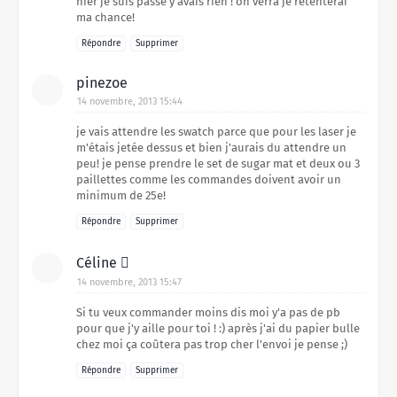
hier je suis passé y'avais rien ! on verra je retenterai
ma chance!
Répondre
Supprimer
pinezoe
14 novembre, 2013 15:44
je vais attendre les swatch parce que pour les laser je
m'étais jetée dessus et bien j'aurais du attendre un
peu! je pense prendre le set de sugar mat et deux ou 3
paillettes comme les commandes doivent avoir un
minimum de 25e!
Répondre
Supprimer
Céline 
14 novembre, 2013 15:47
Si tu veux commander moins dis moi y'a pas de pb
pour que j'y aille pour toi ! :) après j'ai du papier bulle
chez moi ça coûtera pas trop cher l'envoi je pense ;)
Répondre
Supprimer